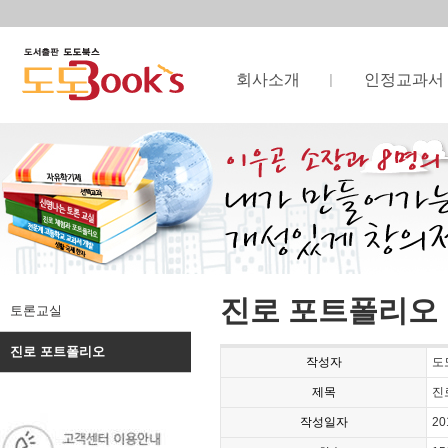
회사소개
인정교과서
진로 포트폴리오
토론교실
진로 포트폴리오
작성자
도
제목
진
작성일자
20