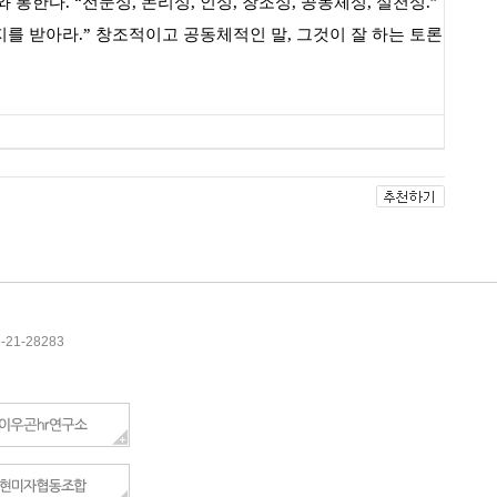
와 통한다
. “
전문성
,
논리성
,
인성
,
창조성
,
공동체성
,
실천성
.”
지를 받아라
.”
창조적이고 공동체적인 말
,
그것이 잘 하는 토론
5-21-28283