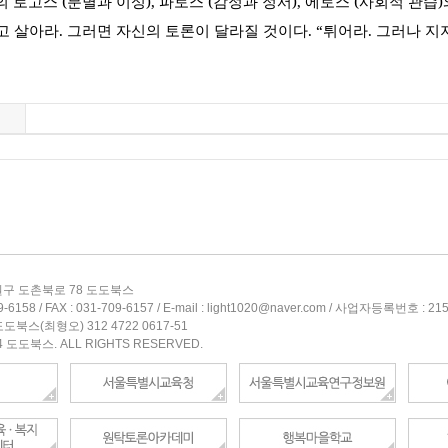
의 로고스
(
분별과 이성
),
파토스
(
감정과 정서
),
에토스
(
사회적 관습
)
달고 살아라
.
그러면 자신의 토론이 달라질 것이다
. “
튀어라
.
그러나 지
구 도촌북로 78 도도북스
6158 / FAX : 031-709-6157 / E-mail : light1020@naver.com / 사업자등록번호 : 21
도북스(최형오) 312 4722 0617-51
4 도도북스. ALL RIGHTS RESERVED.