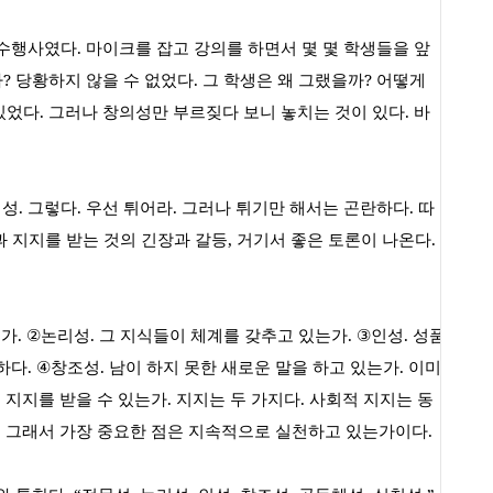
연수행사였다
.
마이크를 잡고 강의를 하면서 몇 몇 학생들을 앞
가
?
당황하지 않을 수 없었다
.
그 학생은 왜 그랬을까
?
어떻게
있었다
.
그러나 창의성만 부르짖다 보니 놓치는 것이 있다
.
바
체성
.
그렇다
.
우선 튀어라
.
그러나 튀기만 해서는 곤란하다
.
따
과 지지를 받는 것의 긴장과 갈등
,
거기서 좋은 토론이 나온다
.
는가
. ②
논리성
.
그 지식들이 체계를 갖추고 있는가
. ③
인성
.
성품
하다
. ④
창조성
.
남이 하지 못한 새로운 말을 하고 있는가
.
이미
 지지를 받을 수 있는가
.
지지는 두 가지다
.
사회적 지지는 동
.
그래서 가장 중요한 점은 지속적으로 실천하고 있는가이다
.