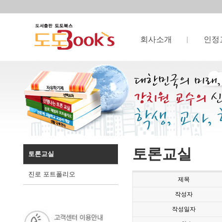
회사소개
인정
토론교실
토론교실
진로 포트폴리오
제목
작성자
작성일자