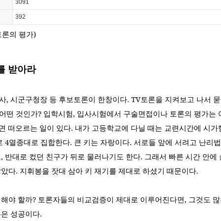
3091
392
토론의 평가
)
를 받아라
사
,
시군구청장 등 후보토론이 한창이다
. TV
토론을 지켜보고 나서 묻
 어떤 것인가
?
입학시험
,
입사시험에서 구술면접이나 토론의 평가는 
면 떠오르는 일이 있다
.
내가 고등학교에 다닐 때는 교련시간에 시가
로
4
열종대로 집합한다
.
큰 키는 자랑이다
.
서로들 앞에 서려고 난리
고
,
반대로 컸던 친구가 뒤로 물러나기도 한다
.
그래서 빠른 시간 안에
않았다
.
지휘봉을 잣대 삼아 키 재기를 제대로 하셨기 때문이다
.
 해야 할까
?
토론자들의 비교검증이 제대로 이루어진다면
,
그것도 많
론은 성공이다
.