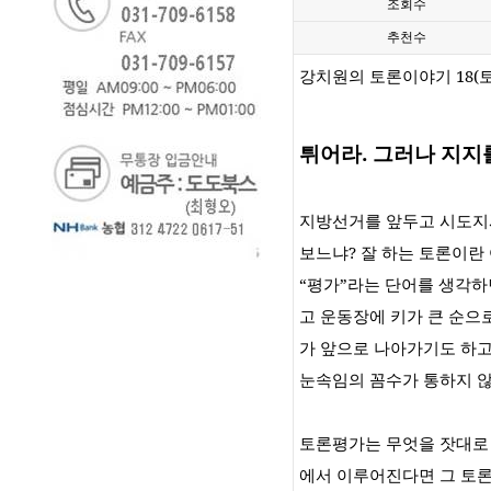
조회수
추천수
강치원의 토론이야기
18(
튀어라
.
그러나 지지
지방선거를 앞두고 시도지
보느냐
?
잘 하는 토론이란
“
평가
”
라는 단어를 생각하
고 운동장에 키가 큰 순으
가 앞으로 나아가기도 하
눈속임의 꼼수가 통하지 
토론평가는 무엇을 잣대로
에서 이루어진다면 그 토