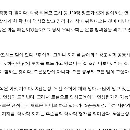
광장 때 일이다
.
학생 학부모 교사 등
150
명 정도가 함께 참여하는 
갑자기 한 학생이 책상을 밟고 징검다리 삼아 뛰쳐나오는 것이 아닌
싶은 마음 때문이었을까
?
그 당시 우리사회는 온통 창의성을 외치고 
강조하는 말이 있다
. “
튀어라
.
그러나 지지를 받아라
.”
창조성과 공동
이다
.
하지만 남의 눈치를 보느라고 망설이는 것 또한 바보다
.
튀는 것
이 잘하는 것이다
.
토론뿐만이 아니다
.
모든 공부와 모든 일이 그렇다
.
목은 여섯 가지다
. ①
전문성
.
우선 주제에 대해 얼마나 많이 알고 있
면 인성이 드러난다
.
그래서 토론으로 인성교육이나 인성평가가 가능
새로운 관점에서 새로운 의미로 하고 있는가
. ⑤
공동체성
.
다른 사람의
의 지지를
,
역사적 지지는 후손들의 역사적 평가를 의미한다
. ⑥
실천성