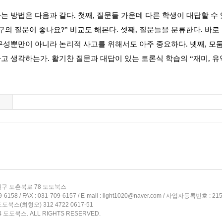
는 방법은 다음과 같다
.
첫째
,
질문들 가운데 다른 학생이 대답할 수
구의 질문이 좋나요
?”
비교도 해본다
.
셋째
,
질문들을 분류한다
.
바로
구성뿐만이 아니라 논리적 사고를 위해서도 아주 중요하다
.
넷째
,
모둠
고 생각하는가
.
활기찬 질문과 대답이 있는 토론식 학습의
“
재미
,
유
구 도촌북로 78 도도북스
6158 / FAX : 031-709-6157 / E-mail : light1020@naver.com / 사업자등록번호 : 21
도북스(최형오) 312 4722 0617-51
4 도도북스. ALL RIGHTS RESERVED.