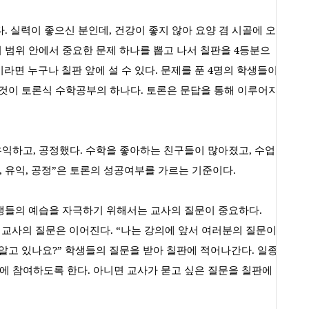
다
.
실력이 좋으신 분인데
,
건강이 좋지 않아 요양 겸 시골에 오
 범위 안에서 중요한 문제 하나를 뽑고 나서 칠판을
4
등분으
라면 누구나 칠판 앞에 설 수 있다
.
문제를 푼
4
명의 학생들이
것이 토론식 수학공부의 하나다
.
토론은 문답을 통해 이루어지
유익하고
,
공정했다
.
수학을 좋아하는 친구들이 많아졌고
,
수업
,
유익
,
공정
”
은 토론의 성공여부를 가르는 기준이다
.
학생들의 예습을 자극하기 위해서는 교사의 질문이 중요하다
.
.
교사의 질문은 이어진다
. “
나는 강의에 앞서 여러분의 질문이
 알고 있나요
?”
학생들의 질문을 받아 칠판에 적어나간다
.
일종
문에 참여하도록 한다
.
아니면 교사가 묻고 싶은 질문을 칠판에