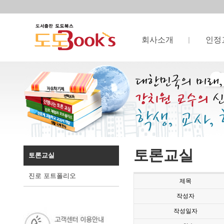
회사소개
인정
토론교실
토론교실
진로 포트폴리오
제목
작성자
작성일자