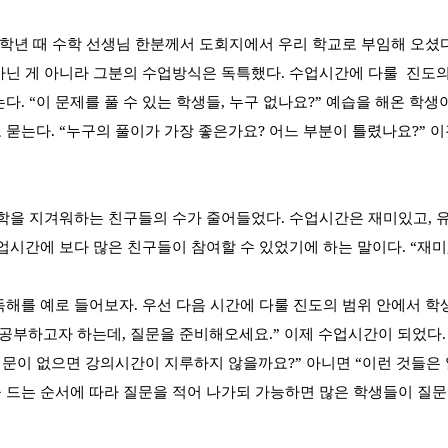
학년 때 수학 선생님 한분께서 도회지에서 우리 학교로 부임해 오셨
아닌 게 아니라 그분의 수업방식은 독특했다
.
수업시간에 다룰
진도의
는다
. “
이 문제를 풀 수 있는 학생들
,
누구 없나요
?”
예습을 해온 학생이
또 묻는다
. “
누구의 풀이가 가장 좋은가요
?
어느 부분이 틀렸나요
?”
이
수학을 지겨워하는 친구들의 수가 줄어들었다
.
수업시간은 재미있고
,
업시간에 보다 많은 친구들이 참여할 수 있었기에 하는 말이다
. “
재미
독해를 예로 들어보자
.
우선 다음 시간에 다룰 진도의 범위 안에서 
 공부하고자 하는데
,
질문을 준비해오세요
.”
이제 수업시간이 되었다
질문이 없으면 강의시간이 지루하지 않을까요
?”
아니면
“
이런 것들은
 드는 순서에 따라 질문을 적어 나가되 가능하면 많은 학생들이 질