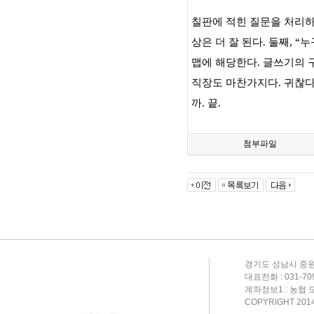
칠판에 적힌 질문을 처리하
상은 더 잘 된다
.
둘째
, “
누
맵에 해당한다
.
글쓰기의 
직장도 마찬가지다
.
귀찮다
까
.
끝
.
첨부파일
경기도 성남시 중원
대표전화 : 031-709-
계좌정보1 : 농협 도
COPYRIGHT 201