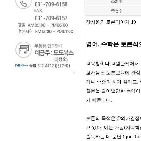
조회수
추천수
강치원의 토론이야기
19
영어
,
수학은 토론식
교육청이나 교원단체에서 
교사들은 토론교육에 관심
거나 수준의 차가 심하고
,
질문을 끌어낼만한 능력이
기 때문이다
.
토론의 목적은
①
의사결정
고 있다
.
이는 사실
(
지식학
습득하는 데 문답
(questio