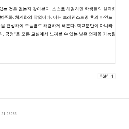
 있는 것은 없는지 찾아본다
.
스스로 해결하면 학생들의 실력향
 범주화
,
체계화의 작업이다
.
이는 브레인스토밍 후의 마인드
을 편성하여 모둠별로 해결하게 해본다
.
학교뿐만이 아니라
익
,
공정
”
을 모든 교실에서 느껴볼 수 있는 날은 언제쯤 가능할
5-21-28283