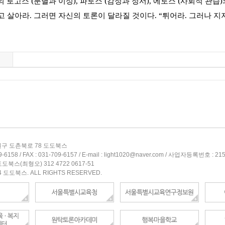
의 로고스
(
분별과 이성
),
파토스
(
감정과 정서
),
에토스
(
사회적 관습
)
달고 살아라
.
그러면 자신의 토론이 달라질 것이다
. “
튀어라
.
그러나 지
구 도촌북로 78 도도북스
6158 / FAX : 031-709-6157 / E-mail : light1020@naver.com / 사업자등록번호 : 21
도북스(최형오) 312 4722 0617-51
4 도도북스. ALL RIGHTS RESERVED.