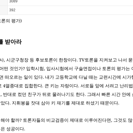
3089
392
토론의 평가
)
를 받아라
사
,
시군구청장 등 후보토론이 한창이다
. TV
토론을 지켜보고 나서 묻
 어떤 것인가
?
입학시험
,
입사시험에서 구술면접이나 토론의 평가는 
면 떠오르는 일이 있다
.
내가 고등학교에 다닐 때는 교련시간에 시가
로
4
열종대로 집합한다
.
큰 키는 자랑이다
.
서로들 앞에 서려고 난리
고
,
반대로 컸던 친구가 뒤로 물러나기도 한다
.
그래서 빠른 시간 안에
않았다
.
지휘봉을 잣대 삼아 키 재기를 제대로 하셨기 때문이다
.
 해야 할까
?
토론자들의 비교검증이 제대로 이루어진다면
,
그것도 많
론은 성공이다
.