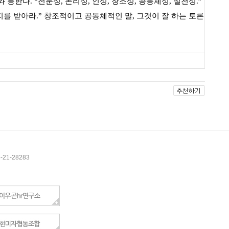
와 통한다
. “
전문성
,
논리성
,
인성
,
창조성
,
공동체성
,
실천성
.”
지를 받아라
.”
창조적이고 공동체적인 말
,
그것이 잘 하는 토론
5-21-28283