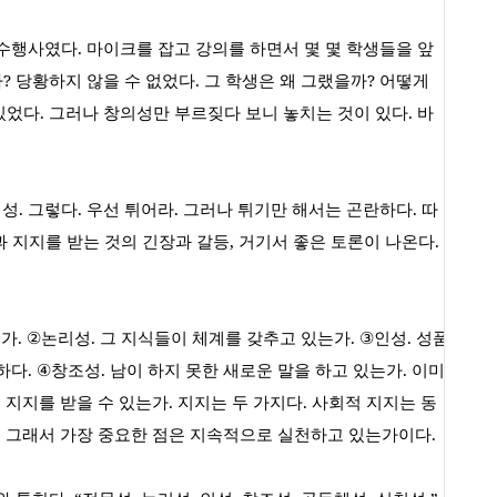
연수행사였다
.
마이크를 잡고 강의를 하면서 몇 몇 학생들을 앞
가
?
당황하지 않을 수 없었다
.
그 학생은 왜 그랬을까
?
어떻게
있었다
.
그러나 창의성만 부르짖다 보니 놓치는 것이 있다
.
바
체성
.
그렇다
.
우선 튀어라
.
그러나 튀기만 해서는 곤란하다
.
따
과 지지를 받는 것의 긴장과 갈등
,
거기서 좋은 토론이 나온다
.
는가
. ②
논리성
.
그 지식들이 체계를 갖추고 있는가
. ③
인성
.
성품
하다
. ④
창조성
.
남이 하지 못한 새로운 말을 하고 있는가
.
이미
 지지를 받을 수 있는가
.
지지는 두 가지다
.
사회적 지지는 동
.
그래서 가장 중요한 점은 지속적으로 실천하고 있는가이다
.