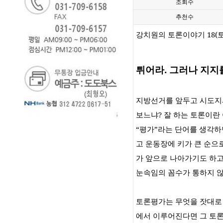
조회수
추천수
강치원의 토론이야기
18(
튀어라
.
그러나 지지
지방선거를 앞두고 시도지
보느냐
?
잘 하는 토론이란
“
평가
”
라는 단어를 생각하
고 운동장에 키가 큰 순으
가 앞으로 나아가기도 하
눈속임의 꼼수가 통하지 
토론평가는 무엇을 잣대로
에서 이루어진다면 그 토