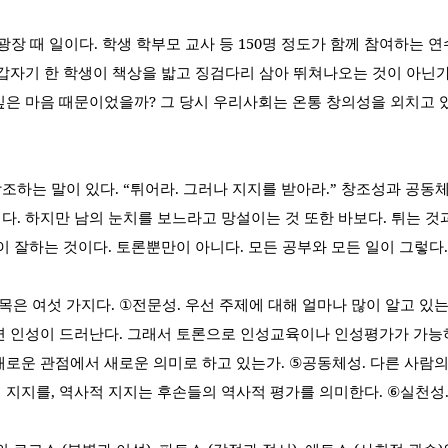
광장 때 일이다
.
학생 학부모 교사 등
150
명 정도가 함께 참여하는 
갑자기 한 학생이 책상을 밟고 징검다리 삼아 뛰쳐나오는 것이 아닌
싶은 마음 때문이었을까
?
그 당시 우리사회는 온통 창의성을 외치고 
강조하는 말이 있다
. “
튀어라
.
그러나 지지를 받아라
.”
창조성과 공동
이다
.
하지만 남의 눈치를 보느라고 망설이는 것 또한 바보다
.
튀는 것
이 잘하는 것이다
.
토론뿐만이 아니다
.
모든 공부와 모든 일이 그렇다
.
목은 여섯 가지다
. ①
전문성
.
우선 주제에 대해 얼마나 많이 알고 있
면 인성이 드러난다
.
그래서 토론으로 인성교육이나 인성평가가 가능
새로운 관점에서 새로운 의미로 하고 있는가
. ⑤
공동체성
.
다른 사람의
의 지지를
,
역사적 지지는 후손들의 역사적 평가를 의미한다
. ⑥
실천성