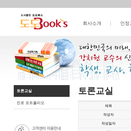
회사소개
인정
토론교실
토론교실
진로 포트폴리오
제목
작성자
작성일자