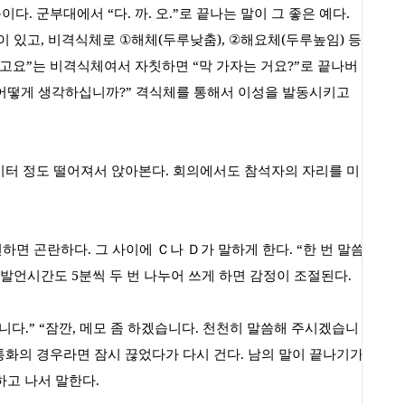
문이다
.
군부대에서
“
다
.
까
.
오
.”
로 끝나는 말이 그 좋은 예다
.
이 있고
,
비격식체로
①
해체
(
두루낮춤
), ②
해요체
(
두루높임
)
등
고요
”
는 비격식체여서 자칫하면
“
막 가자는 거요
?”
로 끝나버
어떻게 생각하십니까
?”
격식체를 통해서 이성을 발동시키고
미터 정도 떨어져서 앉아본다
.
회의에서도 참석자의 자리를 미
언하면 곤란하다
.
그 사이에 Ｃ나 Ｄ가 말하게 한다
. “
한 번 말씀
 발언시간도
5
분씩 두 번 나누어 쓰게 하면 감정이 조절된다
.
습니다
.” “
잠깐
,
메모 좀 하겠습니다
.
천천히 말씀해 주시겠습니
화의 경우라면 잠시 끊었다가 다시 건다
.
남의 말이 끝나기가
하고 나서 말한다
.