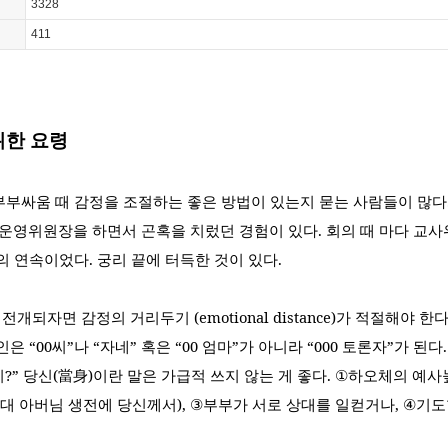
3328
411
위한 요령
부부싸움 때 감정을 조절하는 좋은 방법이 있는지 묻는 사람들이 많다
교운영위원장을 하면서 곤혹을 치렀던 경험이 있다
.
회의 때 마다 교사
장의 연속이었다
.
궁리 끝에 터득한 것이 있다
.
 전개되자면 감정의 거리두기
(emotional distance)
가 적절해야 한
인은
“00
씨
”
나
“
자네
”
혹은
“00
엄마
”
가 아니라
“000
토론자
”
가 된다
니
?”
당신
(
當身
)
이란 말은 가급적 쓰지 않는 게 좋다
. ①
하오체의 예사
대 아버님 생전에 당신께서
), ③
부부가 서로 상대를 일컫거나
, ④
기도