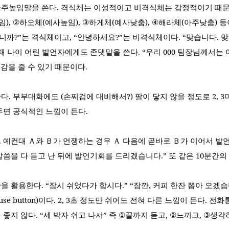
아주높임말을 쓴다
.
격식체는 이성적이고 비격식체는 감정적이기 때
임
), ②
하오체
(
예사높임
), ③
하게체
(
예사낮춤
), ④
해라체
(
아주낮춤
)
등
니까
?”
는 격식체이고
, “
안녕하세요
?”
는 비격식체이다
. “
맞습니다
.
맞
때 나이 어린 발언자에게도 존댓말을 쓴다
. “
우리
000
팀장님께서는 
근감을 줄 수 있기 때문이다
.
한다
.
부부대화에도
(
손찌검에 대비해서
?)
팔이 닿지 않을 정도로
2, 3
두면 공식적인 느낌이 든다
.
.
예컨대 Ａ와 Ｂ가 언쟁하는 경우 Ａ 다음에 곧바로 Ｂ가 이어서 발
말씀을 다 듣고 난 뒤에 발언기회를 드리겠습니다
.”
또 같은
10
분간의
간을 활용한다
. “
잠시 쉬었다가 합시다
.” “
잠깐
,
커피 한잔 뽑아 오겠
use button)
이다
. 2, 3
초 정도만 쉬어도 전혀 다른 느낌이 든다
.
전화통
 좋지 않다
. “
세 박자 쉬고 나서
”
즉
①
끝까지 듣고
, ②
느끼고
, ③
생각