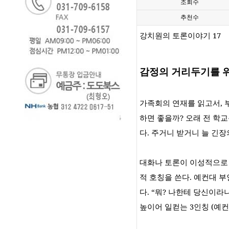
조회수
추천수
강치원의 토론이야기
17
감정의 거리두기를 
가족회의 연재를 읽고서
,
하면 좋을까
?
오래 전 학
다
.
주거니 받거니 늘 긴
대화나 토론이 이성적으로
적 호칭을 쓴다
.
예컨대 부
다
. “
뭐
?
나한테 당신이라
높이어 일컫는
3
인칭
(
예컨