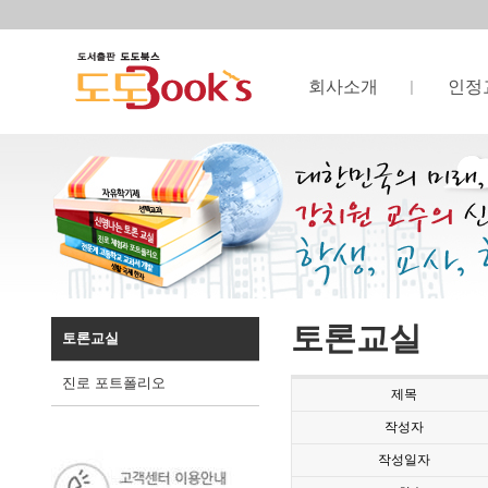
회사소개
인정
토론교실
토론교실
진로 포트폴리오
제목
작성자
작성일자