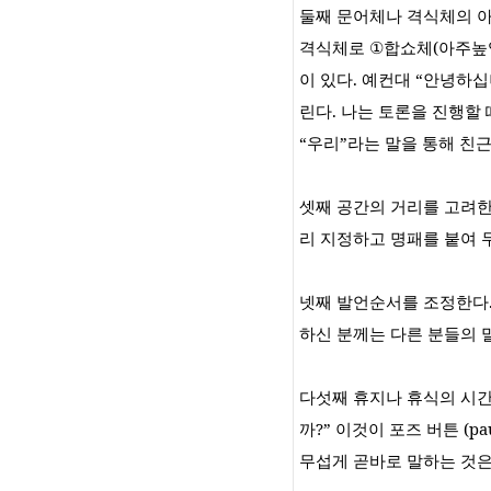
둘째 문어체나 격식체의 
격식체로
①
합쇼체
(
아주높
이 있다
.
예컨대
“
안녕하십
린다
.
나는 토론을 진행할 
“
우리
”
라는 말을 통해 친
셋째 공간의 거리를 고려
리 지정하고 명패를 붙여 
넷째 발언순서를 조정한다
하신 분께는 다른 분들의 
다섯째 휴지나 휴식의 시
까
?”
이것이 포즈 버튼
(pa
무섭게 곧바로 말하는 것은