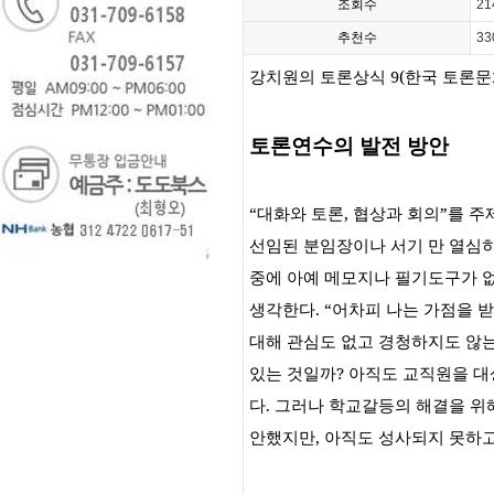
조회수
21
추천수
33
강치원의 토론상식
9(
한국 토론문
토론연수의 발전 방안
“
대화와 토론
,
협상과 회의
”
를 주
선임된 분임장이나 서기 만 열심
중에 아예 메모지나 필기도구가 
생각한다
. “
어차피 나는 가점을 받
대해 관심도 없고 경청하지도 않
있는 것일까
?
아직도 교직원을 대
다
.
그러나 학교갈등의 해결을 위
안했지만
,
아직도 성사되지 못하고