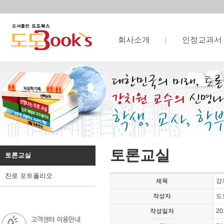
회사소개
인정교과서
토론교실
토론교실
진로 포트폴리오
제목
강
작성자
도
작성일자
20